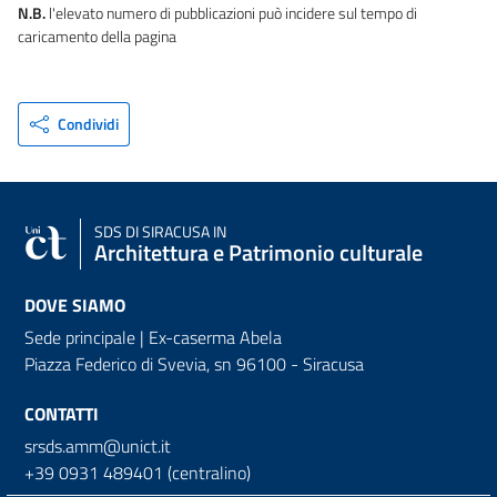
N.B.
l'elevato numero di pubblicazioni può incidere sul tempo di
caricamento della pagina
Condividi
SDS
DI SIRACUSA IN
Architettura e Patrimonio culturale
DOVE SIAMO
Sede principale | Ex-caserma Abela
Piazza Federico di Svevia, sn
96100 - Siracusa
CONTATTI
srsds.amm@unict.it
+39 0931 489401 (centralino)