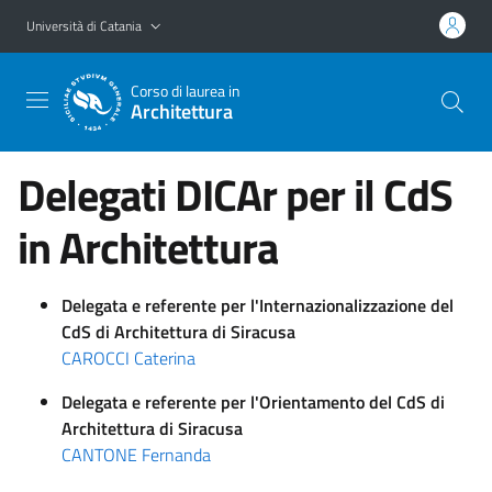
Vai al contenuto principale
Vai al menu di navigazione
Università di Catania
Corso di laurea in
Architettura
Delegati DICAr per il CdS
in Architettura
Delegata e referente per l'Internazionalizzazione del
CdS di Architettura di Siracusa
CAROCCI Caterina
Delegata e referente per l'Orientamento del CdS di
Architettura di Siracusa
CANTONE Fernanda