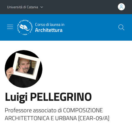
Vai al contenuto principale
Vai al menu di navigazione
Università di Catania
Corso di laurea in
Architettura
Luigi PELLEGRINO
Professore associato di COMPOSIZIONE
ARCHITETTONICA E URBANA [CEAR-09/A]