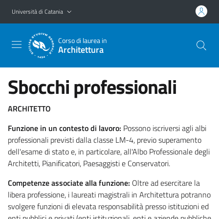
Vai al contenuto principale
Vai al menu di navigazione
Università di Catania
Corso di laurea in
Architettura
Sbocchi professionali
ARCHITETTO
Funzione in un contesto di lavoro:
Possono iscriversi agli albi
professionali previsti dalla classe LM-4, previo superamento
dell'esame di stato e, in particolare, all'Albo Professionale degli
Architetti, Pianificatori, Paesaggisti e Conservatori.
Competenze associate alla funzione:
Oltre ad esercitare la
libera professione, i laureati magistrali in Architettura potranno
svolgere funzioni di elevata responsabilità presso istituzioni ed
enti pubblici e privati (enti istituzionali, enti e aziende pubbliche