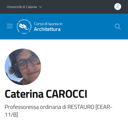
Vai al contenuto principale
Vai al menu di navigazione
Università di Catania
Corso di laurea in
Architettura
Caterina CAROCCI
Professoressa ordinaria di RESTAURO [CEAR-
11/B]