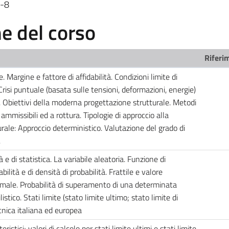
-8
 del corso
Riferim
e. Margine e fattore di affidabilità. Condizioni limite di
 Crisi puntuale (basata sulle tensioni, deformazioni, energie)
le. Obiettivi della moderna progettazione strutturale. Metodi
i ammissibili ed a rottura. Tipologie di approccio alla
urale: Approccio deterministico. Valutazione del grado di
.
à e di statistica. La variabile aleatoria. Funzione di
abilità e di densità di probabilità. Frattile e valore
ormale. Probabilità di superamento di una determinata
tico. Stati limite (stato limite ultimo; stato limite di
cnica italiana ed europea
eristici; valori di calcolo per stati limite ultimi e stati limite