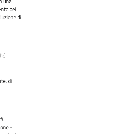
in una
ento dei
luzione di
ché
te, di
tà.
ione -