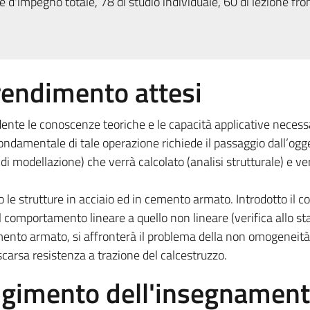
 d'impegno totale, 78 di studio individuale, 60 di lezione fron
prendimento attesi
udente le conoscenze teoriche e le capacità applicative necessa
 fondamentale di tale operazione richiede il passaggio dall’ogg
di modellazione) che verrà calcolato (analisi strutturale) e ver
o le strutture in acciaio ed in cemento armato. Introdotto il c
al comportamento lineare a quello non lineare (verifica allo sta
emento armato, si affronterà il problema della non omogeneità
 scarsa resistenza a trazione del calcestruzzo.
olgimento dell'insegnamen