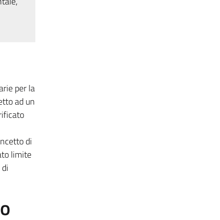
tale,
rie per la
etto ad un
ificato
oncetto di
to limite
 di
to