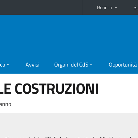
Rubrica
Se
ica
Avvisi
Organi del CdS
Opportunità
LE COSTRUZIONI
 anno