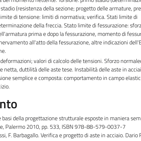
o stadio (resistenza della sezione; progetto delle armature, p
imite di tensione: limiti di normativa; verifica. Stati limite di
terminazione della freccia. Stato limite di fessurazione: sfor
ell'armatura prima e dopo la fessurazione, momento di fessu
ervamento all'atto della fessurazione, altre indicazioni dell'
ne.
deformazioni; valori di calcolo delle tensioni. Sforzo normale
 netta, duttilità delle aste tese. Instabilità delle aste in accia
Flessione semplice e composta: comportamento in campo elastic
izio.
ento
e basi della progettazione strutturale esposte in maniera se
tore, Palermo 2010, pp. 533, ISBN 978-88-579-0037-7
si, F. Barbagallo. Verifica e progetto di aste in acciaio. Dario 