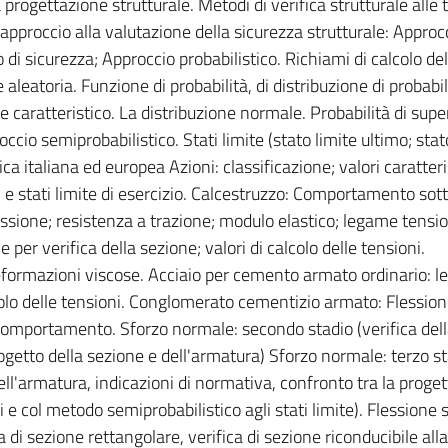
 progettazione strutturale. Metodi di verifica strutturale alle 
 approccio alla valutazione della sicurezza strutturale: Approc
di sicurezza; Approccio probabilistico. Richiami di calcolo del
e aleatoria. Funzione di probabilità, di distribuzione di probabil
ore caratteristico. La distribuzione normale. Probabilità di su
io semiprobabilistico. Stati limite (stato limite ultimo; stato
ca italiana ed europea Azioni: classificazione; valori caratteris
imi e stati limite di esercizio. Calcestruzzo: Comportamento sott
ssione; resistenza a trazione; modulo elastico; legame tensio
 per verifica della sezione; valori di calcolo delle tensioni.
formazioni viscose. Acciaio per cemento armato ordinario: 
colo delle tensioni. Conglomerato cementizio armato: Flessio
 comportamento. Sforzo normale: secondo stadio (verifica del
ogetto della sezione e dell'armatura) Sforzo normale: terzo s
dell'armatura, indicazioni di normativa, confronto tra la proge
 e col metodo semiprobabilistico agli stati limite). Flessione 
 di sezione rettangolare, verifica di sezione riconducibile alla