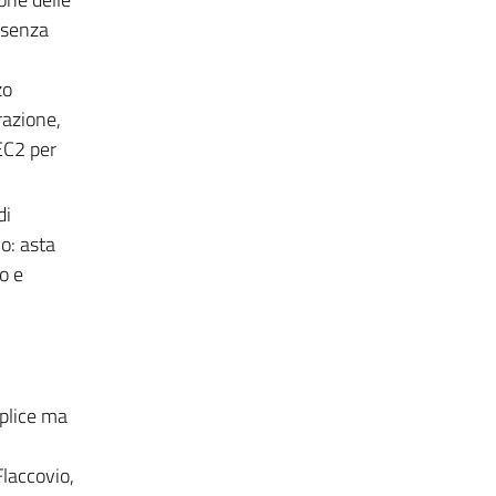
resenza
zo
razione,
EC2 per
di
io: asta
o e
mplice ma
Flaccovio,