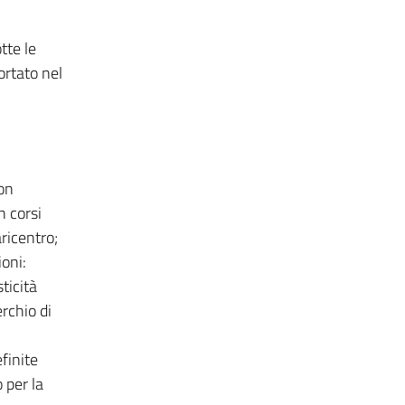
tte le
ortato nel
con
n corsi
ricentro;
oni:
ticità
rchio di
finite
 per la