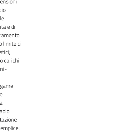
tensioni
cio
le
ità e di
peramento
 limite di
tici;
o carichi
ni-
legame
ne
la
tadio
ttazione
semplice: