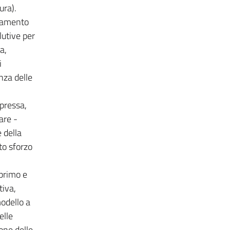
ura).
rtamento
lutive per
a,
i
nza delle
mpressa,
are -
 della
to sforzo
i
 primo e
tiva,
modello a
elle
one delle