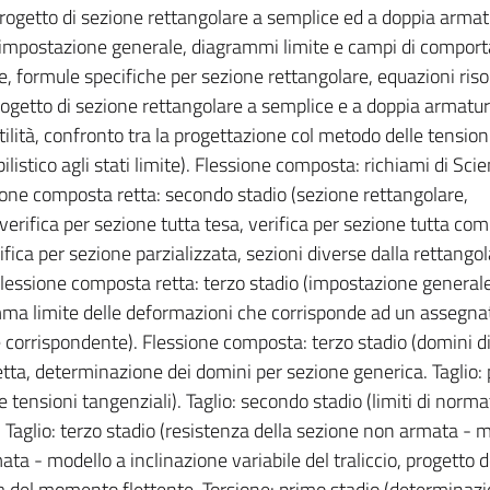
progetto di sezione rettangolare a semplice ed a doppia armat
 (impostazione generale, diagrammi limite e campi di compo
, formule specifiche per sezione rettangolare, equazioni riso
progetto di sezione rettangolare a semplice e a doppia armatur
ità, confronto tra la progettazione col metodo delle tension
istico agli stati limite). Flessione composta: richiami di Scie
sione composta retta: secondo stadio (sezione rettangolare,
 verifica per sezione tutta tesa, verifica per sezione tutta co
fica per sezione parzializzata, sezioni diverse dalla rettangol
Flessione composta retta: terzo stadio (impostazione generale
mma limite delle deformazioni che corrisponde ad un assegna
corrispondente). Flessione composta: terzo stadio (domini d
tta, determinazione dei domini per sezione generica. Taglio:
tensioni tangenziali). Taglio: secondo stadio (limiti di norma
). Taglio: terzo stadio (resistenza della sezione non armata - 
ta - modello a inclinazione variabile del traliccio, progetto d
 del momento flettente. Torsione: primo stadio (determinazi