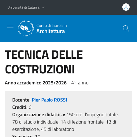
Vai al contenuto principale
Vai al menu di navigazione
Università di Catania
Corso di laurea in
Architettura
TECNICA DELLE
COSTRUZIONI
Anno accademico 2025/2026
- 4° anno
Docente:
Pier Paolo ROSSI
Crediti:
6
Organizzazione didattica:
150 ore d'impegno totale,
78 di studio individuale, 14 di lezione frontale, 13 di
esercitazione, 45 di laboratorio
Semestre:
1°