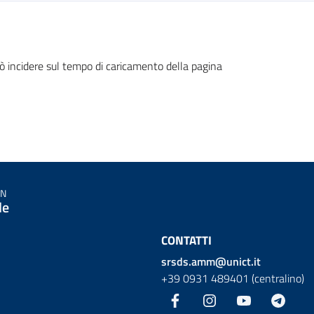
ò incidere sul tempo di caricamento della pagina
IN
le
CONTATTI
srsds.amm@unict.it
+39 0931 489401 (centralino)
Facebook
Instagram
YouTube
Teleg