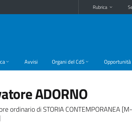
Rubrica
Se
ica
Avvisi
Organi del CdS
Opportunità
vatore ADORNO
ore ordinario di STORIA CONTEMPORANEA [M
]