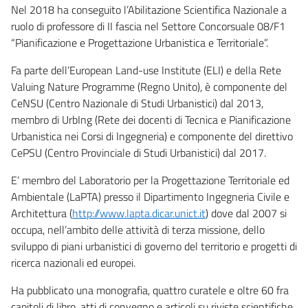
Nel 2018 ha conseguito l’Abilitazione Scientifica Nazionale a
ruolo di professore di II fascia nel Settore Concorsuale 08/F1
“Pianificazione e Progettazione Urbanistica e Territoriale”.
Fa parte dell’European Land-use Institute (ELI) e della Rete
Valuing Nature Programme (Regno Unito), è componente del
CeNSU (Centro Nazionale di Studi Urbanistici) dal 2013,
membro di UrbIng (Rete dei docenti di Tecnica e Pianificazione
Urbanistica nei Corsi di Ingegneria) e componente del direttivo
CePSU (Centro Provinciale di Studi Urbanistici) dal 2017.
E’ membro del Laboratorio per la Progettazione Territoriale ed
Ambientale (LaPTA) presso il Dipartimento Ingegneria Civile e
Architettura (
http://www.lapta.dicar.unict.it
) dove dal 2007 si
occupa, nell’ambito delle attività di terza missione, dello
sviluppo di piani urbanistici di governo del territorio e progetti di
ricerca nazionali ed europei.
Ha pubblicato una monografia, quattro curatele e oltre 60 fra
capitoli di libro, atti di convegno e articoli su riviste scientifiche