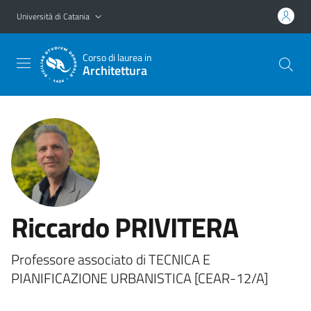
Vai al contenuto principale
Vai al menu di navigazione
Università di Catania
Corso di laurea in
Architettura
Riccardo PRIVITERA
Professore associato di TECNICA E
PIANIFICAZIONE URBANISTICA [CEAR-12/A]