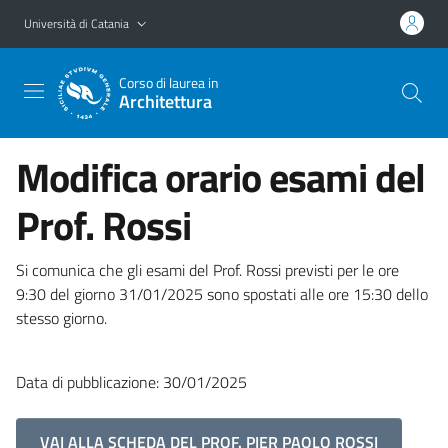
Vai al contenuto principale
Vai al menu di navigazione
Università di Catania
Corso di laurea in
Architettura
Modifica orario esami del
Prof. Rossi
Si comunica che gli esami del Prof. Rossi previsti per le ore
9:30 del giorno 31/01/2025 sono spostati alle ore 15:30 dello
stesso giorno.
Data di pubblicazione: 30/01/2025
VAI ALLA SCHEDA DEL PROF. PIER PAOLO ROSSI