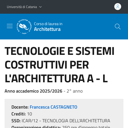
Vai al contenuto principale
Vai al menu di navigazione
Università di Catania
Corso di laurea in
Architettura
TECNOLOGIE E SISTEMI
COSTRUTTIVI PER
L'ARCHITETTURA A - L
Anno accademico 2025/2026
- 2° anno
Docente:
Francesca CASTAGNETO
Crediti:
10
SSD:
ICAR/12 - TECNOLOGIA DELL'ARCHITETTURA
Organizzazione didattica:
250 ore d'impegno totale,