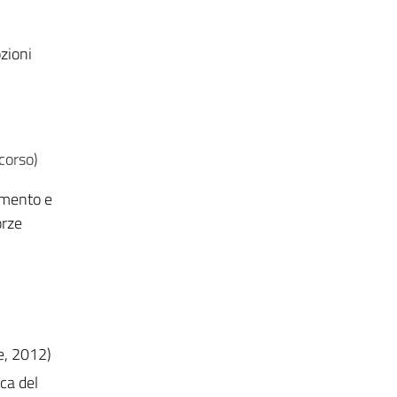
zioni
 corso)
omento e
orze
ce, 2012)
ica del