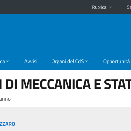
Rubrica
Se
ica
Avvisi
Organi del CdS
Opportunità
DI MECCANICA E STAT
 anno
IZZARO