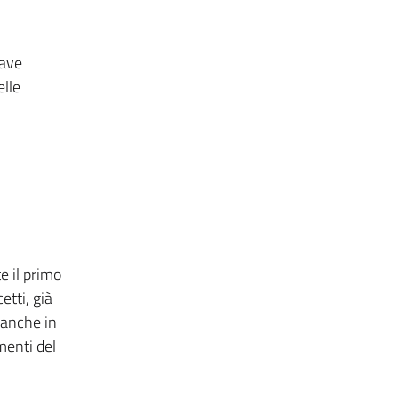
iave
elle
te il primo
etti, già
 anche in
menti del