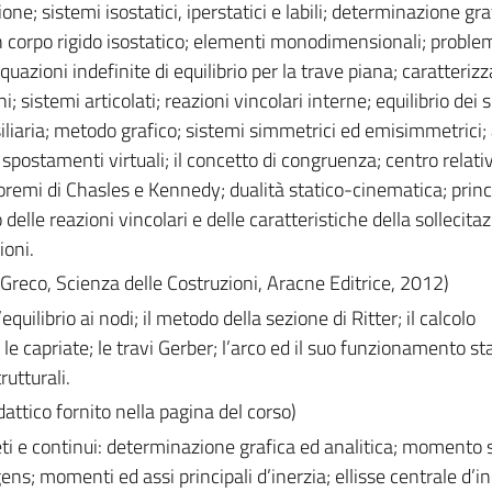
one; sistemi isostatici, iperstatici e labili; determinazione gra
 un corpo rigido isostatico; elementi monodimensionali; problemi
equazioni indefinite di equilibrio per la trave piana; caratteriz
i; sistemi articolati; reazioni vincolari interne; equilibrio dei 
iliaria; metodo grafico; sistemi simmetrici ed emisimmetrici; 
i spostamenti virtuali; il concetto di congruenza; centro relativ
oremi di Chasles e Kennedy; dualità statico-cinematica; princ
olo delle reazioni vincolari e delle caratteristiche della sollecit
ioni.
. Greco, Scienza delle Costruzioni, Aracne Editrice, 2012)
equilibrio ai nodi; il metodo della sezione di Ritter; il calcolo
 le capriate; le travi Gerber; l’arco ed il suo funzionamento sta
rutturali.
attico fornito nella pagina del corso)
eti e continui: determinazione grafica ed analitica; momento s
s; momenti ed assi principali d’inerzia; ellisse centrale d’in