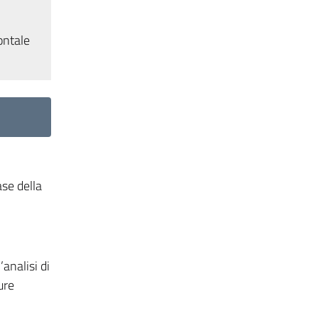
ontale
ase della
’analisi di
ure