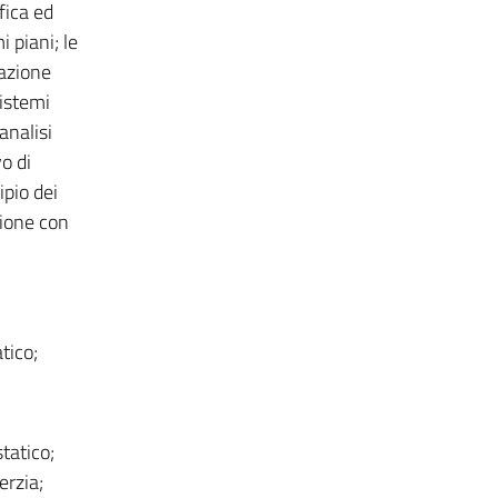
fica ed
 piani; le
zazione
sistemi
analisi
o di
ipio dei
azione con
tico;
tatico;
erzia;