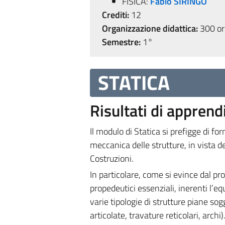
FISICA:
Fabio SIRINGO
Crediti:
12
Organizzazione didattica:
300 ore
Semestre:
1°
STATICA
Risultati di appren
Il modulo di Statica si prefigge di for
meccanica delle strutture, in vista de
Costruzioni.
In particolare, come si evince dal p
propedeutici essenziali, inerenti l’equi
varie tipologie di strutture piane sogg
articolate, travature reticolari, archi)