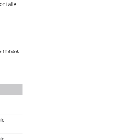
oni alle
le masse.
lc
lc