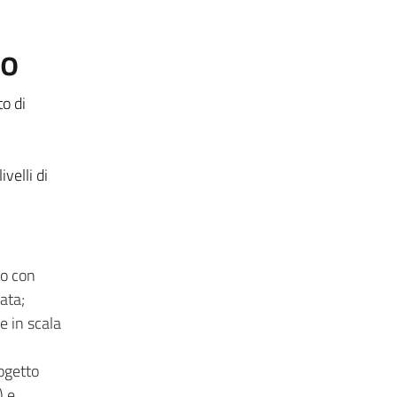
to
o di
velli di
to con
ata;
e in scala
rogetto
) e