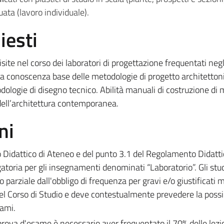
uata (lavoro individuale).
iesti
ite nel corso dei laboratori di progettazione frequentati negl
la
conoscenza base delle metodologie di progetto architetton
logie di disegno tecnico. Abilità manuali di costruzione di m
dell’architettura contemporanea.
ni
o Didattico di Ateneo e del punto 3.1 del Regolamento Didatti
gatoria per gli insegnamenti denominati “Laboratorio”. Gli stu
parziale dall'obbligo di frequenza per gravi e/o giustificati m
el Corso di Studio e deve contestualmente prevedere la possib
sami.
ova d'esame è necessario aver frequentato il 70% delle lezio