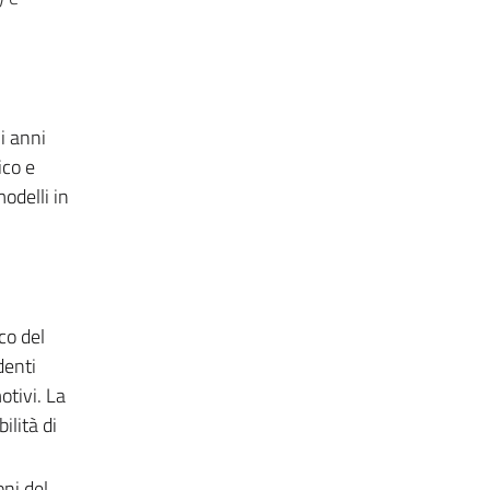
i anni
ico e
odelli in
co del
denti
otivi. La
ilità di
ni del