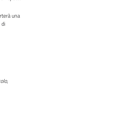
orterà una
 di
colo
,