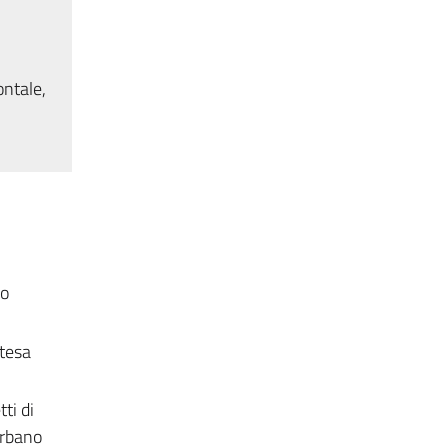
ontale,
io
ntesa
ti di
urbano