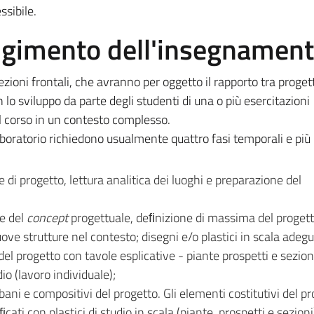
ssibile.
olgimento dell'insegnamen
zioni frontali, che avranno per oggetto il rapporto tra progett
 lo sviluppo da parte degli studenti di una o più esercitazioni
el corso in un contesto complesso.
boratorio richiedono usualmente quattro fasi temporali e più li
e di progetto, lettura analitica dei luoghi e preparazione del
e del
concept
progettuale, deﬁnizione di massima del proget
ve strutture nel contesto; disegni e/o plastici in scala adegu
del progetto con tavole esplicative - piante prospetti e sezion
dio (lavoro individuale);
rbani e compositivi del progetto. Gli elementi costitutivi del p
ati con plastici di studio in scala (piante, prospetti e sezioni