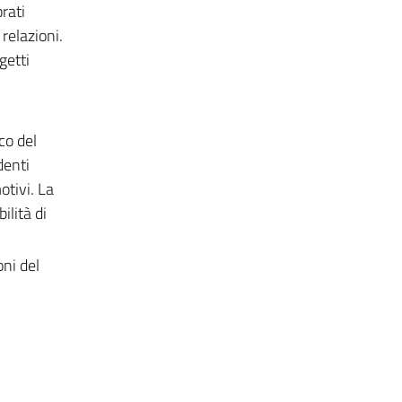
rati
relazioni.
getti
co del
denti
otivi. La
ilità di
ni del