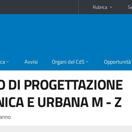
Rubrica
Se
ica
Avvisi
Organi del CdS
Opportunità
O DI PROGETTAZIONE
ICA E URBANA M - Z
 anno