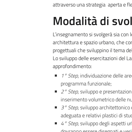
attraverso una strategia aperta e fle
Modalità di sv
L’insegnamento si svolgerà sia con le
architettura e spazio urbano, che con
progettuali che sviluppino il tema d
Lo sviluppo delle esercitazioni del La
approfondimento:
1° Step
, individuazione delle are
programma funzionale;
2° Step,
sviluppo e presentazion
inserimento volumetrico delle nuo
3° Step
, sviluppo architettonico 
adeguata e relativi plastici di stu
4° Step
, sviluppo degli aspetti u
dovranno essere disegnati e veriﬁc