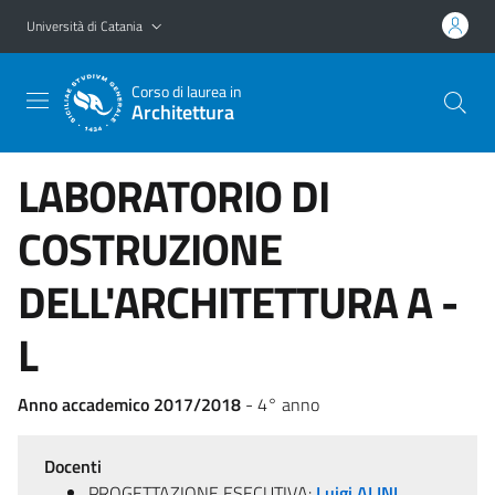
Vai al contenuto principale
Vai al menu di navigazione
Università di Catania
Corso di laurea in
Architettura
LABORATORIO DI
COSTRUZIONE
DELL'ARCHITETTURA A -
L
Anno accademico 2017/2018
- 4° anno
Docenti
PROGETTAZIONE ESECUTIVA:
Luigi ALINI