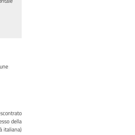
ontale
mune
iscontrato
esso della
à italiana)