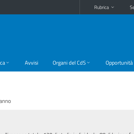
Rubrica
Se
ica
Avvisi
Organi del CdS
Opportunità
 anno