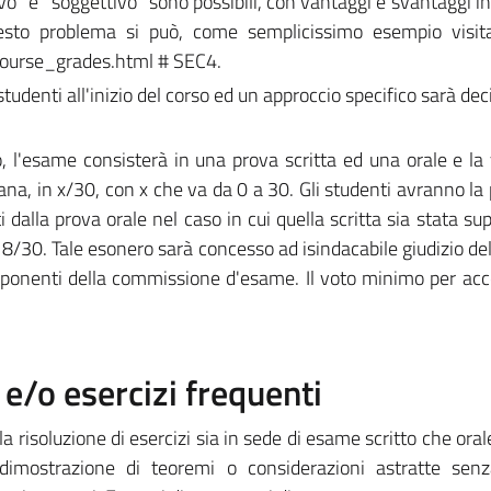
vo" e "soggettivo" sono possibili, con vantaggi e svantaggi i
esto problema si può, come semplicissimo esempio visitar
/course_grades.html # SEC4.
tudenti all'inizio del corso ed un approccio specifico sarà dec
, l'esame consisterà in una prova scritta ed una orale e la
ana, in x/30, con x che va da 0 a 30. Gli studenti avranno la 
 dalla prova orale nel caso in cui quella scritta sia stata su
8/30. Tale esonero sarà concesso ad isindacabile giudizio de
onenti della commissione d'esame. Il voto minimo per acc
/o esercizi frequenti
risoluzione di esercizi sia in sede di esame scritto che orale
 dimostrazione di teoremi o considerazioni astratte senz