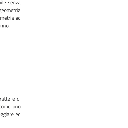
aile senza
 geometria
ometria ed
anno.
ratte e di
a come uno
ggiare ed