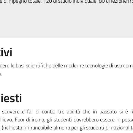
 d'impegno totale, 120 di studio individuale, 80 di lezione fr
ivi
dere le basi scientifiche delle moderne tecnologie di uso co
.
iesti
scrivere e far di conto, tre abilità che in passato si è r
lievo. Fuor di ironia, gli studenti dovrebbero essere in poss
a (richiesta irrinuncaibile almeno per gli studenti di nazionalit