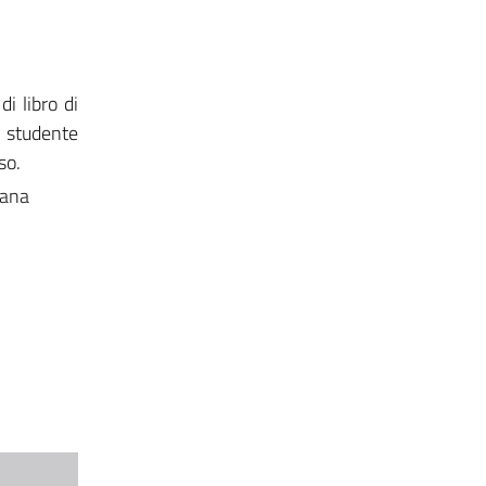
i libro di
lo studente
so.
iana