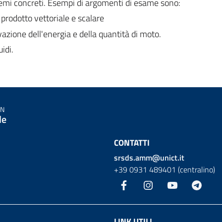
lemi concreti. Esempi di argomenti di esame sono:
prodotto vettoriale e scalare
rvazione dell'energia e della quantità di moto.
idi.
IN
le
CONTATTI
srsds.amm@unict.it
+39 0931 489401 (centralino)
Facebook
Instagram
YouTube
Teleg
LINK UTILI