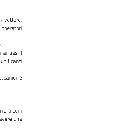
n vettore,
 operatori
e.
 ai gas. I
unificanti
eccanici e
rrà alcuni
 avere una