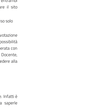
n entrambi
e il sito
iso solo
 votazione
possibilità
perata con
l Docente,
edere alla
. Infatti è
a saperle