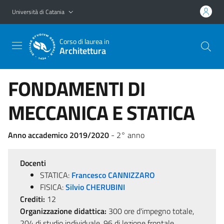
Vai al contenuto principale
Vai al menu di navigazione
Università di Catania
Corso di laurea in
Architettura
FONDAMENTI DI
MECCANICA E STATICA
Anno accademico 2019/2020
- 2° anno
Docenti
STATICA:
Francesco CANNIZZARO
FISICA:
Silvio CHERUBINI
Crediti:
12
Organizzazione didattica:
300 ore d'impegno totale,
204 di studio individuale, 96 di lezione frontale