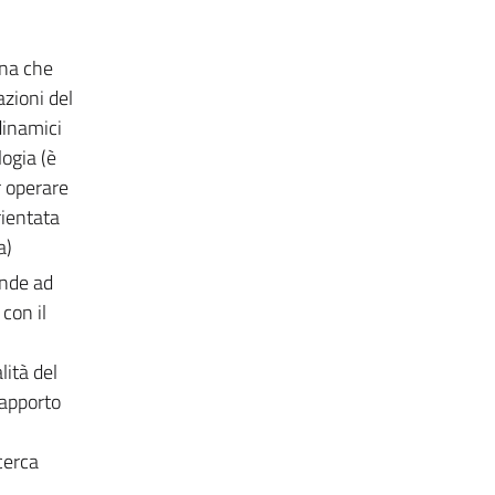
ina che
azioni del
dinamici
logia (è
r operare
rientata
a)
ende ad
con il
lità del
rapporto
cerca