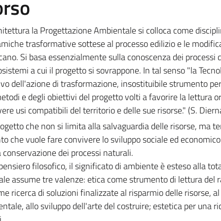
orso
chitettura la Progettazione Ambientale si colloca come discipl
namiche trasformative sottese al processo edilizio e le modific
llocano. Si basa essenzialmente sulla conoscenza dei processi 
sistemi a cui il progetto si sovrappone. In tal senso "la Tecno
vo dell'azione di trasformazione, insostituibile strumento pe
todi e degli obiettivi del progetto volti a favorire la lettura o
e usi compatibili del territorio e delle sue risorse." (S. Diern
rogetto che non si limita alla salvaguardia delle risorse, ma t
ento che vuole fare convivere lo sviluppo sociale ed economico 
 conservazione dei processi naturali.
siero filosofico, il significato di ambiente è esteso alla tota
ale assume tre valenze: etica come strumento di lettura del 
e ricerca di soluzioni finalizzate al risparmio delle risorse, al
le, allo sviluppo dell'arte del costruire; estetica per una ri
.