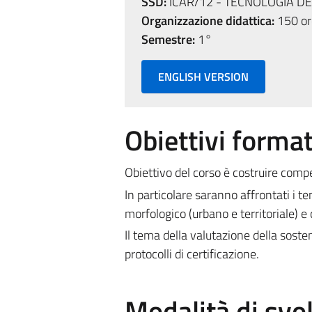
SSD:
ICAR/12 - TECNOLOGIA D
Organizzazione didattica:
150 ore
Semestre:
1°
ENGLISH VERSION
Obiettivi format
Obiettivo del corso è costruire compe
In particolare saranno affrontati i te
morfologico (urbano e territoriale) e 
Il tema della valutazione della sosten
protocolli di certificazione.
Modalità di sv