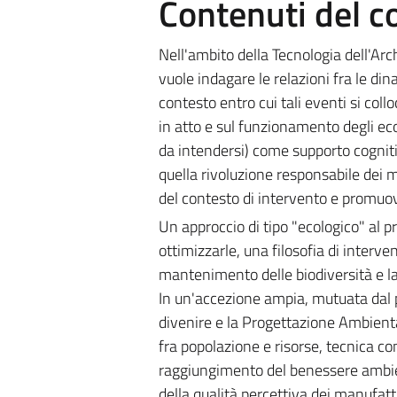
Contenuti del c
Nell'ambito della Tecnologia dell'Ar
vuole indagare le relazioni fra le di
contesto entro cui tali eventi si co
in atto e sul funzionamento degli eco
da intendersi) come supporto cogniti
quella rivoluzione responsabile dei me
del contesto di intervento e promuover
Un approccio di tipo "ecologico" al p
ottimizzarle, una filosofia di interv
mantenimento delle biodiversità e la
In un'accezione ampia, mutuata dal pen
divenire e la Progettazione Ambient
fra popolazione e risorse, tecnica com
raggiungimento del benessere ambienta
della qualità percettiva dei manufatti