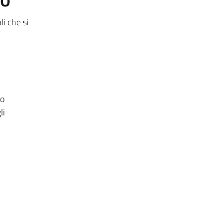
li che si
so
li