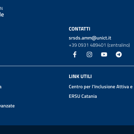
IN
le
CONTATTI
srsds.amm@unict.it
+39 0931 489401 (centralino)
Facebook
Instagram
YouTube
Teleg
LINK UTILI
a
Centro per l'Inclusione Attiva e
ERSU Catania
avanzate