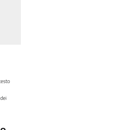
testo
 dei
to