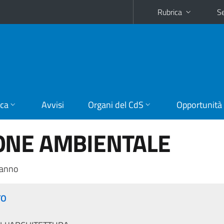
Rubrica
Se
ica
Avvisi
Organi del CdS
Opportunità
ONE AMBIENTALE
 anno
TO