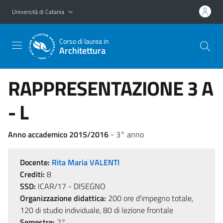
Vai al contenuto principale
Vai al menu di navigazione
Università di Catania
Corso di laurea in
Architettura
RAPPRESENTAZIONE 3 A
- L
Anno accademico 2015/2016
- 3° anno
Docente:
Rita Maria VALENTI
Crediti:
8
SSD:
ICAR/17 - DISEGNO
Organizzazione didattica:
200 ore d'impegno totale,
120 di studio individuale, 80 di lezione frontale
Semestre:
2°