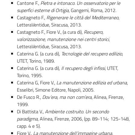
Cantone F.,
Pietra e intonaco. Un osservatorio per le
superfici esterne di Ortigia
, Gangemi, Roma, 2012.
Castagneto F.,
Rigenerare le città del Mediterraneo
,
LetteraVentidue, Siracusa, 2013.
Castagneto F., Fiore V., (a cura di),
Recupero,
valorizzazione, manutenzione nei centri storici
,
LetteraVentidue, Siracusa, 2013.
Caterina G. (a cura di),
Tecnologie del recupero edilizio
,
UTET, Torino, 1989.
Caterina G. (a cura di),
Il recupero degli infissi
, UTET,
Torino, 1995.
Caterina G, Fiore V.,
La manutenzione edilizia ed urbana
,
Esselibri, Simone Editore, Napoli, 2005.
De Fusco R.,
Dov’era, ma non com’era
, Alinea, Firenze,
1999.
Di Battista V.,
Ambiente costruito. Un secondo
paradigma
, Alinea, Firenze, 2006, (pp. 89-114; 125-148,
capp. 4 e 5).
Fiore V.,
La manutenzione dell’immagine urbana
,