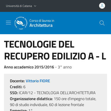
Vai al contenuto principale
Vai al menu di navigazione
Università di Catania
Corso di laurea in
Architettura
TECNOLOGIE DEL
RECUPERO EDILIZIO A - L
Anno accademico 2015/2016
- 3° anno
Docente:
Vittorio FIORE
Crediti:
6
SSD:
ICAR/12 - TECNOLOGIA DELL'ARCHITETTURA
Organizzazione didattica:
150 ore d'impegno totale,
90 di studio individuale, 60 di lezione frontale
Semestre:
1°