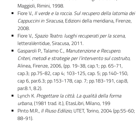
Maggioli, Rimini, 1998.
Fiore V.,
Il verde e la roccia. Sul recupero della latomia dei
Cappuccini in Siracusa
, Edizioni della meridiana, Firenze,
2008.
Fiore V.,
Spazio Teatro. luoghi recuperati per la scena
,
letteraVentidue, Siracusa, 2011.
Gasparoli P., Talamo C.,
Manutenzione e Recupero.
Criteri, metodi e strategie per l’intervento sul costruito
,
Alinea, Firenze, 2006, (pp. 19-38, cap.1; pp. 65-71,
cap.3; pp.75-82, cap 4; 103-125, cap. 5; pp.140-150,
cap 6, par.6.3; pp.153-178, cap. 7; pp.183-191, cap.8,
par.8.1, 8.2).
Lynch K.
Progettare la città. La qualità della forma
urbana
, (1981 trad. it.), EtasLibri, Milano, 199
Pinto M.R.,
Il Riuso Edilizio
, UTET, Torino, 2004 (pp.55-60;
88-91).