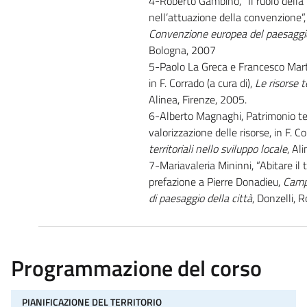
4-Roberto Gambino, “Il ruolo della p
nell’attuazione della convenzione”, i
Convenzione europea del paesaggio 
Bologna, 2007
5-Paolo La Greca e Francesco Martin
in F. Corrado (a cura di),
Le risorse t
Alinea, Firenze, 2005.
6-Alberto Magnaghi, Patrimonio terr
valorizzazione delle risorse, in F. Co
territoriali nello sviluppo locale
, Al
7-Mariavaleria Mininni, “Abitare il te
prefazione a Pierre Donadieu,
Camp
di paesaggio della città
, Donzelli, 
Programmazione del corso
PIANIFICAZIONE DEL TERRITORIO