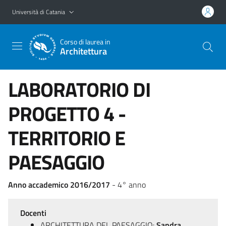
Vai al contenuto principale
Vai al menu di navigazione
Università di Catania
Corso di laurea in
Architettura
LABORATORIO DI
PROGETTO 4 -
TERRITORIO E
PAESAGGIO
Anno accademico 2016/2017
- 4° anno
Docenti
ARCHITETTURA DEL PAESAGGIO:
Sandra