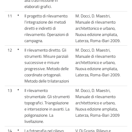
alla trasmissione in
elaborati grafici.
11
*
Il progetto di rilevamento:
M. Docci, D. Maestri,
l'integrazione dei metodi
Manuale di rilevamento
diretti e indiretti di
architettonico e urbano,
rilevamento. Operazioni di
Nuova edizione ampliata,
campagna.
Laterza, Roma-Bari 2009.
12
*
Il rilevamento diretto. Gli
M. Docci, D. Maestri,
strumenti. Misure parziali
Manuale di rilevamento
successive e misure
architettonico e urbano,
progressive. Metodo delle
Nuova edizione ampliata,
coordinate ortogonali.
Laterza, Roma-Bari 2009.
Metodo delle trilaterazioni
13
*
Il rilevamento
M. Docci, D. Maestri,
strumentale. Gli strumenti
Manuale di rilevamento
topografici. Triangolazione
architettonico e urbano,
e intersezione in avanti. La
Nuova edizione ampliata,
poligonazione. La
Laterza, Roma-Bari 2009
livellazione.
14
*
La fotografia nel rilievo.
V. Di Grazia, Rilievo e