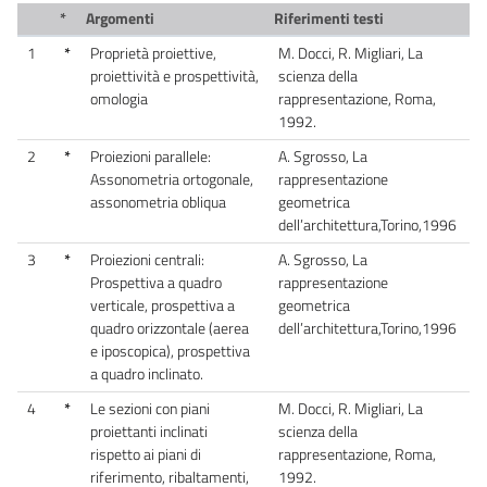
*
Argomenti
Riferimenti testi
1
*
Proprietà proiettive,
M. Docci, R. Migliari, La
proiettività e prospettività,
scienza della
omologia
rappresentazione, Roma,
1992.
2
*
Proiezioni parallele:
A. Sgrosso, La
Assonometria ortogonale,
rappresentazione
assonometria obliqua
geometrica
dell’architettura,Torino,1996
3
*
Proiezioni centrali:
A. Sgrosso, La
Prospettiva a quadro
rappresentazione
verticale, prospettiva a
geometrica
quadro orizzontale (aerea
dell’architettura,Torino,1996
e iposcopica), prospettiva
a quadro inclinato.
4
*
Le sezioni con piani
M. Docci, R. Migliari, La
proiettanti inclinati
scienza della
rispetto ai piani di
rappresentazione, Roma,
riferimento, ribaltamenti,
1992.