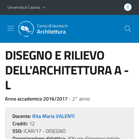
Vai al contenuto principale
Vai al menu di navigazione
Università di Catania
Corso di laurea in
Architettura
DISEGNO E RILIEVO
DELL'ARCHITETTURA A -
L
Anno accademico 2016/2017
- 2° anno
Docente:
Rita Maria VALENTI
Crediti:
12
SSD:
ICAR/17 - DISEGNO
Organizzazione didattica:
300 ore d'impegno totale,