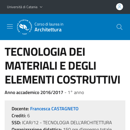
Vai al contenuto principale
Vai al menu di navigazione
Università di Catania
Corso di laurea in
Architettura
TECNOLOGIA DEI
MATERIALI E DEGLI
ELEMENTI COSTRUTTIVI
Anno accademico 2016/2017
- 1° anno
Docente:
Francesca CASTAGNETO
Crediti:
6
SSD:
ICAR/12 - TECNOLOGIA DELL'ARCHITETTURA
Organizzazione didattica:
150 ore d'impegno totale,