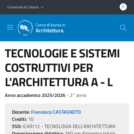
Vai al contenuto principale
Vai al menu di navigazione
Università di Catania
Corso di laurea in
Architettura
TECNOLOGIE E SISTEMI
COSTRUTTIVI PER
L'ARCHITETTURA A - L
Anno accademico 2025/2026
- 2° anno
Docente:
Francesca CASTAGNETO
Crediti:
10
SSD:
ICAR/12 - TECNOLOGIA DELL'ARCHITETTURA
Organizzazione didattica:
250 ore d'impegno totale,