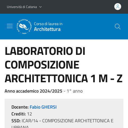
Vai al contenuto principale
Vai al menu di navigazione
Università di Catania
Corso di laurea in
Architettura
LABORATORIO DI
COMPOSIZIONE
ARCHITETTONICA 1 M - Z
Anno accademico 2024/2025
- 1° anno
Docente:
Fabio GHERSI
Crediti:
12
SSD:
ICAR/14 - COMPOSIZIONE ARCHITETTONICA E
URBANA