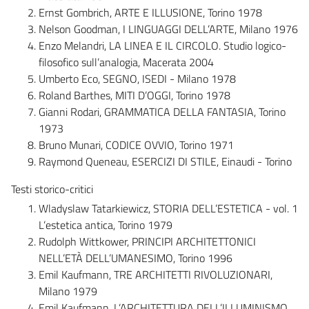
Ernst Gombrich, ARTE E ILLUSIONE, Torino 1978
Nelson Goodman, I LINGUAGGI DELL’ARTE, Milano 1976
Enzo Melandri, LA LINEA E IL CIRCOLO. Studio logico-
filosofico sull’analogia, Macerata 2004
Umberto Eco, SEGNO, ISEDI - Milano 1978
Roland Barthes, MITI D’OGGI, Torino 1978
Gianni Rodari, GRAMMATICA DELLA FANTASIA, Torino
1973
Bruno Munari, CODICE OVVIO, Torino 1971
Raymond Queneau, ESERCIZI DI STILE, Einaudi - Torino
Testi storico-critici
Wladyslaw Tatarkiewicz, STORIA DELL’ESTETICA - vol. 1
L’estetica antica, Torino 1979
Rudolph Wittkower, PRINCIPI ARCHITETTONICI
NELL’ETÀ DELL’UMANESIMO, Torino 1996
Emil Kaufmann, TRE ARCHITETTI RIVOLUZIONARI,
Milano 1979
Emil Kaufmann, L’ARCHITETTURA DELL’ILLUMINISMO,