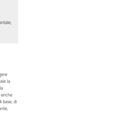
ontale,
gere
ale la
la
, anche
i base, di
ante,