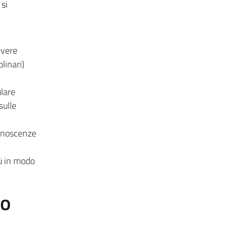
si
lvere
linari)
ulare
sulle
onoscenze
iù in modo
to