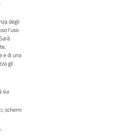
o
nza degli
uso l’uso
 Sarà
te,
e e di una
za gli
à sui
ci; schemi
,