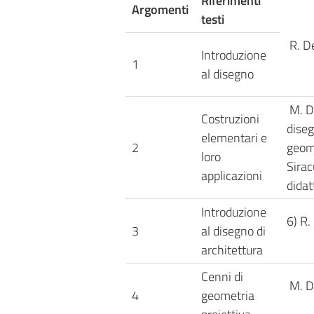
Riferimenti
Argomenti
testi
R. De
Introduzione
1
al disegno
M. D
Costruzioni
diseg
elementari e
2
geome
loro
Sirac
applicazioni
didat
Introduzione
6) R.
3
al disegno di
architettura
Cenni di
M. D
4
geometria