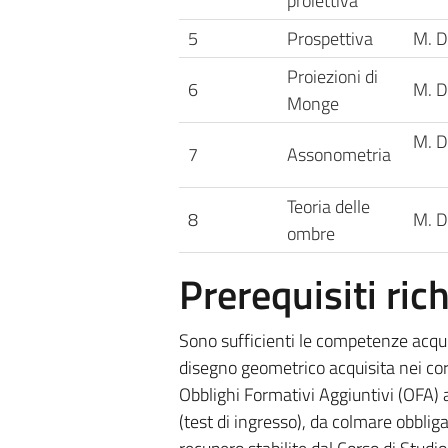
proiettiva
5
Prospettiva
M. D
Proiezioni di
6
M. D
Monge
M. D
7
Assonometria
Teoria delle
8
M. D
ombre
Prerequisiti rich
Sono sufficienti le competenze acqui
disegno geometrico acquisita nei cor
Obblighi Formativi Aggiuntivi (OFA) at
(test di ingresso), da colmare obblig