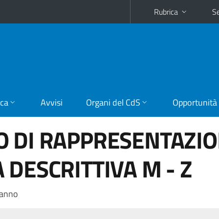
Rubrica
Se
ica
Avvisi
Organi del CdS
Opportunità
O DI RAPPRESENTAZI
 DESCRITTIVA M - Z
 anno