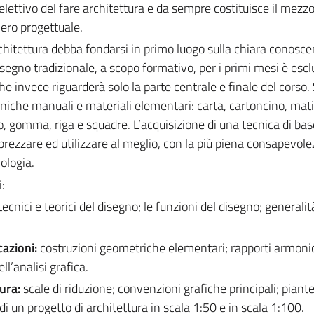
lettivo del fare architettura e da sempre costituisce il mezz
siero progettuale.
rchitettura debba fondarsi in primo luogo sulla chiara conosce
isegno tradizionale, a scopo formativo, per i primi mesi è escl
che invece riguarderà solo la parte centrale e finale del corso.
iche manuali e materiali elementari: carta, cartoncino, mati
so, gomma, riga e squadre. L’acquisizione di una tecnica di bas
rezzare ed utilizzare al meglio, con la più piena consapevolez
ologia.
:
ecnici e teorici del disegno; le funzioni del disegno; generalit
cazioni:
costruzioni geometriche elementari; rapporti armoni
l’analisi grafica.
tura:
scale di riduzione; convenzioni grafiche principali; piante
di un progetto di architettura in scala 1:50 e in scala 1:100.