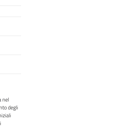
a nel
nto degli
iziali
i