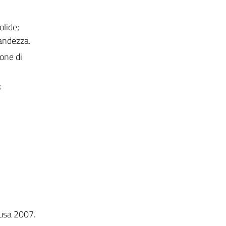
olide;
randezza.
one di
;
cusa 2007.