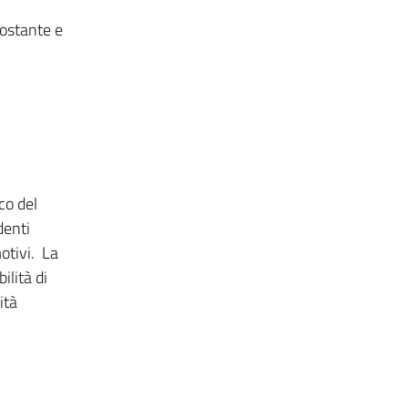
costante e
co del
denti
otivi. La
ilità di
ità