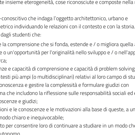
tte insieme eterogeneità, cose riconosciute e composte nell
o-conoscitivo che indaga l’oggetto architettonico, urbano e
trico individuando le relazioni con il contesto e con la storia
 dagli studenti che:
la comprensione che si fonda, estende e / o migliora quella
 o un'opportunità per l'originalità nello sviluppo e / o nell'ap
rca;
nze e capacità di comprensione e capacità di problem solving
esti più ampi (o multidisciplinari) relativi al loro campo di stu
conoscenza e gestire la complessità e formulare giudizi con
a che includono la riflessione sulle responsabilità sociali ed 
oscenze e giudizi;
oni e le conoscenze e le motivazioni alla base di queste, a u
 modo chiaro e inequivocabile;
o per consentire loro di continuare a studiare in un modo ch
 autonomo.