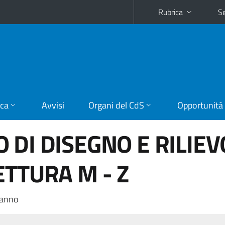
Rubrica
Se
ica
Avvisi
Organi del CdS
Opportunità
 DI DISEGNO E RILIEV
ETTURA M - Z
 anno