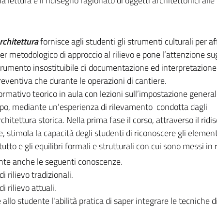
 lettura e il ridisegno ragionato di oggetti architettonici alle
architettura
fornisce agli studenti gli strumenti culturali per a
er metodologico di approccio al rilievo e pone l’attenzione sug
trumento insostituibile di documentazione ed interpretazione
 preventiva che durante le operazioni di cantiere.
rmativo teorico in aula con lezioni sull’impostazione general
campo, mediante un’esperienza di rilevamento condotta dagli
architettura storica. Nella prima fase il corso, attraverso il ridi
se, stimola la capacità degli studenti di riconoscere gli element
tutto e gli equilibri formali e strutturali con cui sono messi in 
nte anche le seguenti conoscenze.
 rilievo tradizionali.
 rilievo attuali.
allo studente l'abilità pratica di saper integrare le tecniche di