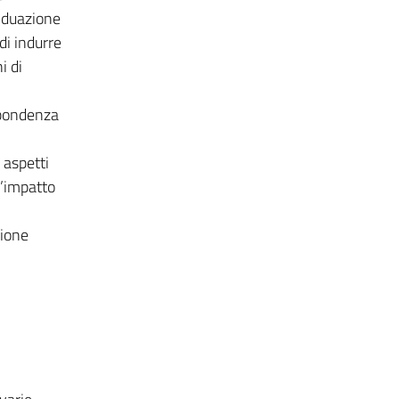
viduazione
di indurre
i di
ispondenza
 aspetti
l’impatto
zione