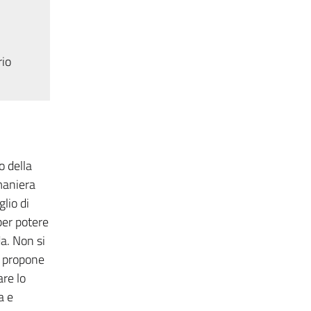
rio
o della
maniera
lio di
per potere
a. Non si
i propone
are lo
a e