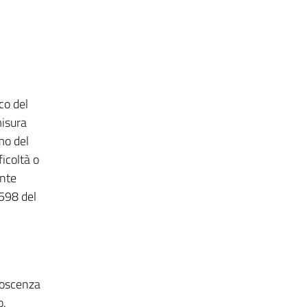
co del
misura
mo del
ficoltà o
ente
1598 del
onoscenza
o.