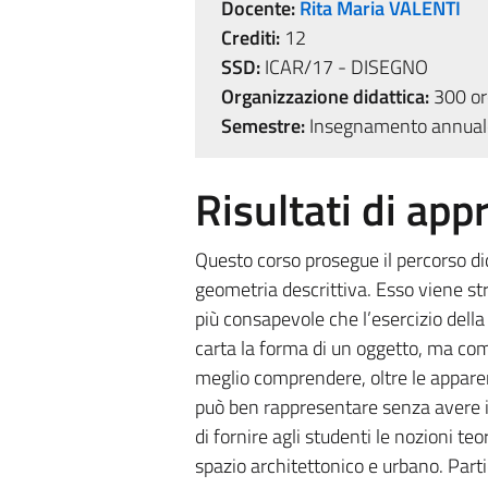
Docente:
Rita Maria VALENTI
Crediti:
12
SSD:
ICAR/17 - DISEGNO
Organizzazione didattica:
300 ore
Semestre:
Insegnamento annual
Risultati di ap
Questo corso prosegue il percorso di
geometria descrittiva. Esso viene st
più consapevole che l’esercizio della
carta la forma di un oggetto, ma co
meglio comprendere, oltre le apparen
può ben rappresentare senza avere int
di fornire agli studenti le nozioni 
spazio architettonico e urbano. Part