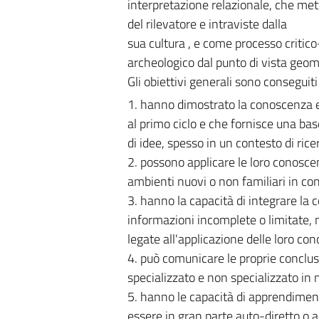
interpretazione relazionale, che me
del rilevatore e intraviste dalla
sua cultura , e come processo critic
archeologico dal punto di vista geome
Gli obiettivi generali sono conseguiti
1. hanno dimostrato la conoscenza e 
al primo ciclo e che fornisce una base
di idee, spesso in un contesto di rice
2. possono applicare le loro conosce
ambienti nuovi o non familiari in cont
3. hanno la capacità di integrare la 
informazioni incomplete o limitate, m
legate all'applicazione delle loro con
4. può comunicare le proprie conclusi
specializzato e non specializzato in
5. hanno le capacità di apprendiment
essere in gran parte auto-diretto o