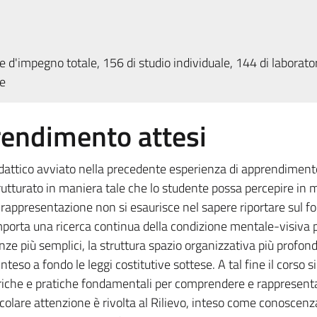
 d'impegno totale, 156 di studio individuale, 144 di laborato
e
prendimento attesi
dattico avviato nella precedente esperienza di apprendiment
rutturato in maniera tale che lo studente possa percepire in 
 rappresentazione non si esaurisce nel sapere riportare sul fog
mporta una ricerca continua della condizione mentale-visiva 
ze più semplici, la struttura spazio organizzativa più profond
eso a fondo le leggi costitutive sottese. A tal fine il corso s
teoriche e pratiche fondamentali per comprendere e rappresent
icolare attenzione è rivolta al Rilievo, inteso come conoscenz