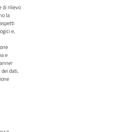
 di rilievo
no la
aspetti
gici e,
ione
ma e
scanner
dei dati,
zione