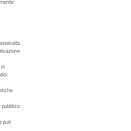
a mente
.
 associata
plicazione
 in
dio;
etiche
n pubblico
e può