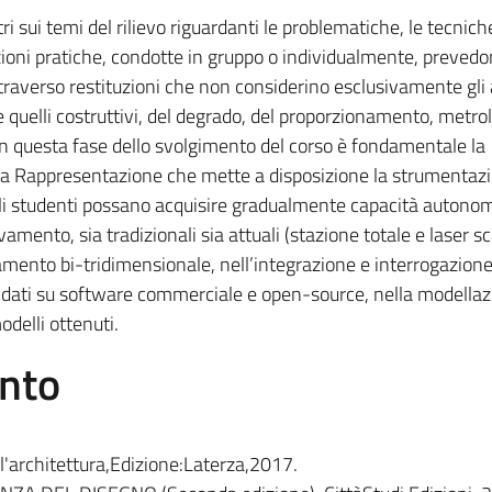
ri sui temi del rilievo riguardanti le problematiche, le tecniche
azioni pratiche, condotte in gruppo o individualmente, prevedo
ttraverso restituzioni che non considerino esclusivamente gli 
quelli costruttivi, del degrado, del proporzionamento, metrolo
i. In questa fase dello svolgimento del corso è fondamentale la
ella Rappresentazione che mette a disposizione la strumentaz
gli studenti possano acquisire gradualmente capacità autono
levamento, sia tradizionali sia attuali (stazione totale e laser 
vamento bi-tridimensionale, nell’integrazione e interrogazione 
i dati su software commerciale e open-source, nella modella
odelli ottenuti.
ento
 l'architettura,Edizione:Laterza,2017.