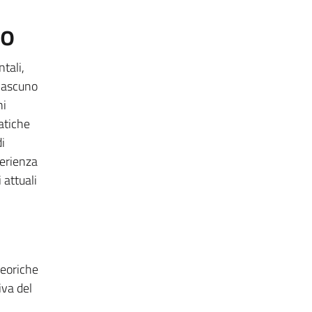
to
ntali,
Ciascuno
ni
atiche
i
perienza
 attuali
teoriche
iva del