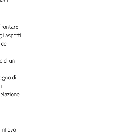
 varie
ffrontare
li aspetti
 dei
e di un
segno di
i
relazione.
 rilievo