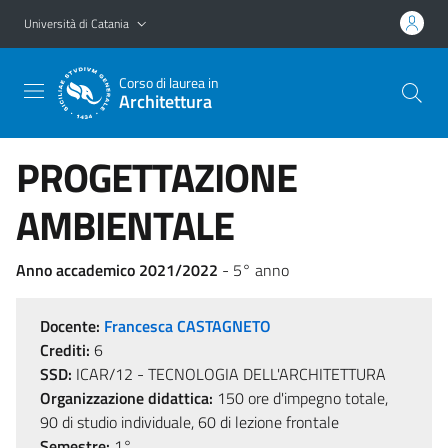
Vai al contenuto principale
Vai al menu di navigazione
Università di Catania
Corso di laurea in
Architettura
PROGETTAZIONE
AMBIENTALE
Anno accademico 2021/2022
- 5° anno
Docente:
Francesca CASTAGNETO
Crediti:
6
SSD:
ICAR/12 - TECNOLOGIA DELL'ARCHITETTURA
Organizzazione didattica:
150 ore d'impegno totale,
90 di studio individuale, 60 di lezione frontale
Semestre:
1°