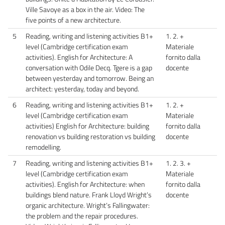
Ville Savoye as a box in the air. Video: The
five points of a new architecture.
5
Reading, writing and listening activities B1+
1. 2. +
level (Cambridge certification exam
Materiale
activities). English for Architecture: A
fornito dalla
conversation with Odile Decq. Tgere is a gap
docente
between yesterday and tomorrow. Being an
architect: yesterday, today and beyond.
6
Reading, writing and listening activities B1+
1. 2. +
level (Cambridge certification exam
Materiale
activities) English for Architecture: building
fornito dalla
renovation vs building restoration vs building
docente
remodelling.
7
Reading, writing and listening activities B1+
1. 2. 3. +
level (Cambridge certification exam
Materiale
activities). English for Architecture: when
fornito dalla
buildings blend nature. Frank Lloyd Wright’s
docente
organic architecture. Wright’s Fallingwater:
the problem and the repair procedures.