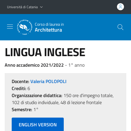
Vai al contenuto principale
Vai al menu di navigazione
Università di Catania
Corso di laurea in
Architettura
LINGUA INGLESE
Anno accademico 2021/2022
- 1° anno
Docente:
Valeria POLOPOLI
Crediti:
6
Organizzazione didattica:
150 ore d'impegno totale,
102 di studio individuale, 48 di lezione frontale
Semestre:
1°
ENGLISH VERSION