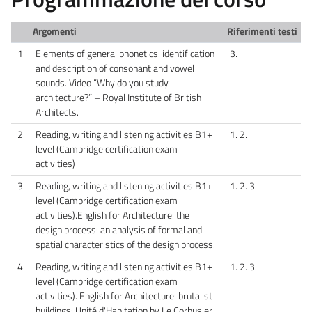
Argomenti
Riferimenti testi
1
Elements of general phonetics: identification
3.
and description of consonant and vowel
sounds. Video “Why do you study
architecture?” – Royal Institute of British
Architects.
2
Reading, writing and listening activities B1+
1. 2.
level (Cambridge certification exam
activities)
3
Reading, writing and listening activities B1+
1. 2. 3.
level (Cambridge certification exam
activities).English for Architecture: the
design process: an analysis of formal and
spatial characteristics of the design process.
4
Reading, writing and listening activities B1+
1. 2. 3.
level (Cambridge certification exam
activities). English for Architecture: brutalist
buildings: Unité d'Habitation by Le Corbusier.