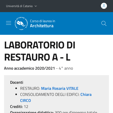
Vai al contenuto principale
Vai al menu di navigazione
Università di Catania
Corso di laurea in
Architettura
LABORATORIO DI
RESTAURO A - L
Anno accademico 2020/2021
- 4° anno
Docenti
RESTAURO:
Maria Rosaria VITALE
CONSOLIDAMENTO DEGLI EDIFICI:
Chiara
CIRCO
Crediti:
12
Organizzazione didattica:
300 ore d'impegno totale,