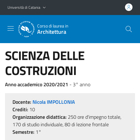
Vai al contenuto principale
Vai al menu di navigazione
Università di Catania
Corso di laurea in
Architettura
SCIENZA DELLE
COSTRUZIONI
Anno accademico 2020/2021
- 3° anno
Docente:
Nicola IMPOLLONIA
Crediti:
10
Organizzazione didattica:
250 ore d'impegno totale,
170 di studio individuale, 80 di lezione frontale
Semestre:
1°