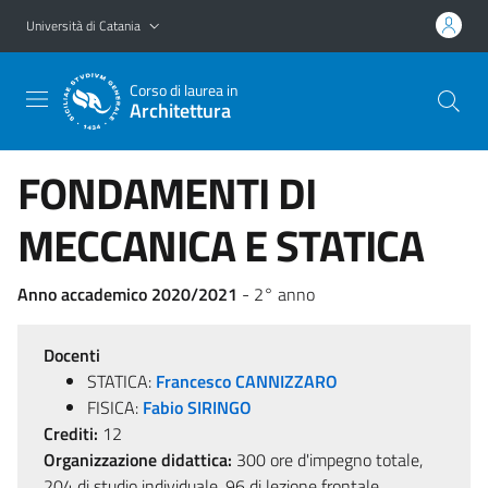
Vai al contenuto principale
Vai al menu di navigazione
Università di Catania
Corso di laurea in
Architettura
FONDAMENTI DI
MECCANICA E STATICA
Anno accademico 2020/2021
- 2° anno
Docenti
STATICA:
Francesco CANNIZZARO
FISICA:
Fabio SIRINGO
Crediti:
12
Organizzazione didattica:
300 ore d'impegno totale,
204 di studio individuale, 96 di lezione frontale