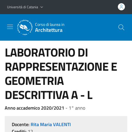
Vai al contenuto principale
Vai al menu di navigazione
Università di Catania
Corso di laurea in
Architettura
LABORATORIO DI
RAPPRESENTAZIONE E
GEOMETRIA
DESCRITTIVA A - L
Anno accademico 2020/2021
- 1° anno
Docente:
Rita Maria VALENTI
Crediti:
12