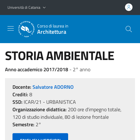
Vai al contenuto principale
Vai al menu di navigazione
Università di Catania
Corso di laurea in
Architettura
STORIA AMBIENTALE
Anno accademico 2017/2018
- 2° anno
Docente:
Salvatore ADORNO
Crediti:
8
SSD:
ICAR/21 - URBANISTICA
Organizzazione didattica:
200 ore d'impegno totale,
120 di studio individuale, 80 di lezione frontale
Semestre:
2°