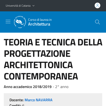
Vai al contenuto principale
Vai al menu di navigazione
Università di Catania
Corso di laurea in
Architettura
TEORIA E TECNICA DELLA
PROGETTAZIONE
ARCHITETTONICA
CONTEMPORANEA
Anno accademico 2018/2019
- 2° anno
Docente:
Marco NAVARRA
Crediti:
6