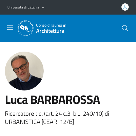
Vai al contenuto principale
Vai al menu di navigazione
Università di Catania
Corso di laurea in
Architettura
Luca BARBAROSSA
Ricercatore t.d. (art. 24 c.3-b L. 240/10) di
URBANISTICA [CEAR-12/B]