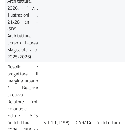
Architettura,
2026. - 1 v. :
illustrazioni ;
21x28 cm. -
(SDS
Architettura,
Corso di Laurea
Magistrale, a. a.
2025/2026)
Rosolini :
progettare il
margine urbano
/ Beatrice
Cucuzza. -
Relatore : Prof.
Emanuele
Fidone. - SDS
Architettura,
STL1.1(1158)
ICAR/14
Architettura
Ca
2026. - 153 p. :