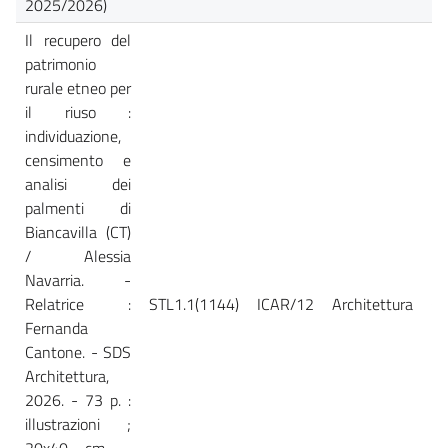
2025/2026)
Il recupero del
patrimonio
rurale etneo per
il riuso :
individuazione,
censimento e
analisi dei
palmenti di
Biancavilla (CT)
/ Alessia
Navarria. -
Relatrice :
STL1.1(1144)
ICAR/12
Architettura
Ca
Fernanda
Cantone. - SDS
Architettura,
2026. - 73 p. :
illustrazioni ;
20x40 cm. -