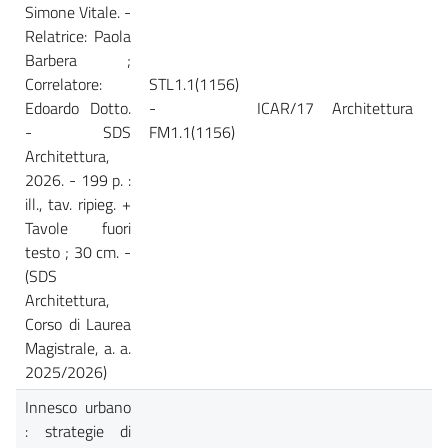
Simone Vitale. -
Relatrice: Paola
Barbera ;
Correlatore:
STL1.1(1156)
Edoardo Dotto.
-
ICAR/17
Architettura
Ca
- SDS
FM1.1(1156)
Architettura,
2026. - 199 p. :
ill., tav. ripieg. +
Tavole fuori
testo ; 30 cm. -
(SDS
Architettura,
Corso di Laurea
Magistrale, a. a.
2025/2026)
Innesco urbano
: strategie di