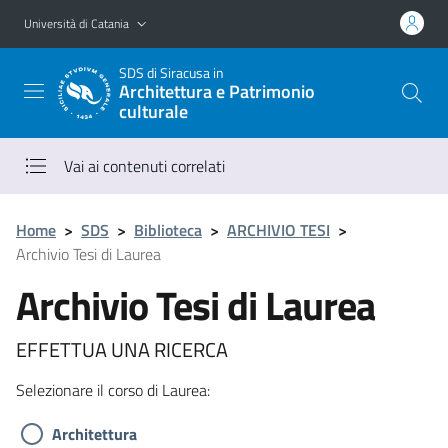
Vai al contenuto principale
Vai al menu di navigazione
Università di Catania
SDS
di Siracusa in
Architettura e Patrimonio
culturale
Vai ai contenuti correlati
Home
>
SDS
>
Biblioteca
>
ARCHIVIO TESI
>
Archivio Tesi di Laurea
Archivio Tesi di Laurea
EFFETTUA UNA RICERCA
Selezionare il corso di Laurea:
Architettura