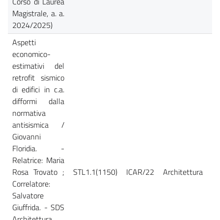
Corso di Laurea
Magistrale, a. a.
2024/2025)
Aspetti
economico-
estimativi del
retrofit sismico
di edifici in c.a.
difformi dalla
normativa
antisismica /
Giovanni
Floridia. -
Relatrice: Maria
Rosa Trovato ;
STL1.1(1150)
ICAR/22
Architettura
Ca
Correlatore:
Salvatore
Giuffrida. - SDS
Architettura,