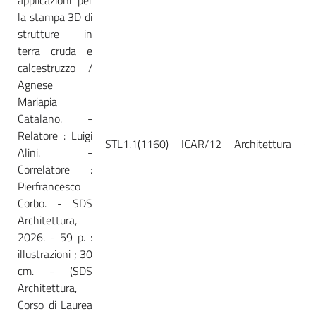
la stampa 3D di
strutture in
terra cruda e
calcestruzzo /
Agnese
Mariapia
Catalano. -
Relatore : Luigi
STL1.1(1160)
ICAR/12
Architettura
Ca
Alini. -
Correlatore :
Pierfrancesco
Corbo. - SDS
Architettura,
2026. - 59 p. :
illustrazioni ; 30
cm. - (SDS
Architettura,
Corso di Laurea