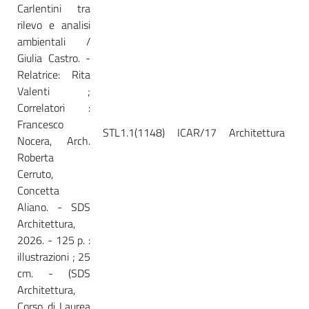
Carlentini tra
rilevo e analisi
ambientali /
Giulia Castro. -
Relatrice: Rita
Valenti ;
Correlatori :
Francesco
STL1.1(1148)
ICAR/17
Architettura
Ca
Nocera, Arch.
Roberta
Cerruto,
Concetta
Aliano. - SDS
Architettura,
2026. - 125 p. :
illustrazioni ; 25
cm. - (SDS
Architettura,
Corso di Laurea