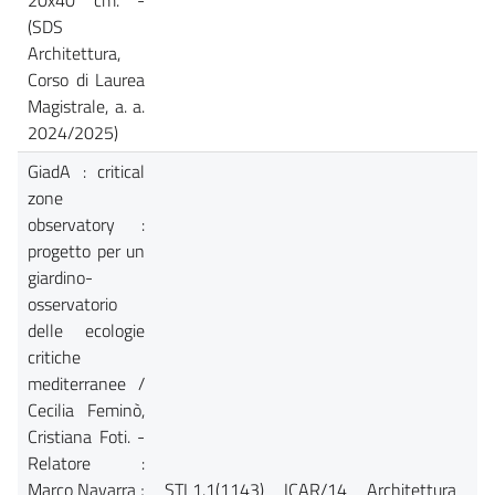
(SDS
Architettura,
Corso di Laurea
Magistrale, a. a.
2024/2025)
GiadA : critical
zone
observatory :
progetto per un
giardino-
osservatorio
delle ecologie
critiche
mediterranee /
Cecilia Feminò,
Cristiana Foti. -
Relatore :
Marco Navarra ;
STL1.1(1143)
ICAR/14
Architettura
Ca