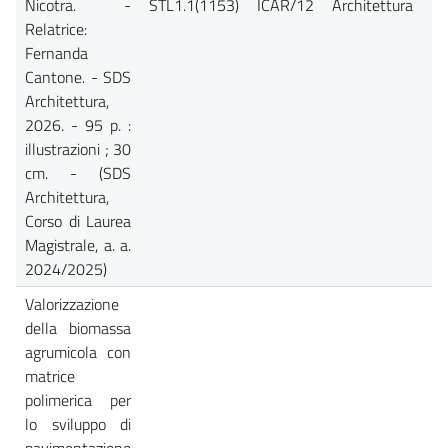
Nicotra. -
STL1.1(1153)
ICAR/12
Architettura
Ca
Relatrice:
Fernanda
Cantone. - SDS
Architettura,
2026. - 95 p. :
illustrazioni ; 30
cm. - (SDS
Architettura,
Corso di Laurea
Magistrale, a. a.
2024/2025)
Valorizzazione
della biomassa
agrumicola con
matrice
polimerica per
lo sviluppo di
pavimentazione