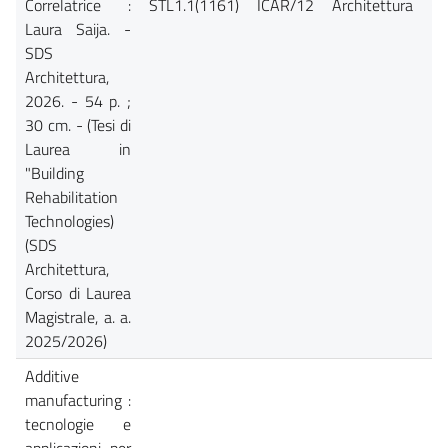
Correlatrice :
STL1.1(1161)
ICAR/12
Architettura
Ca
Laura Saija. -
SDS
Architettura,
2026. - 54 p. ;
30 cm. - (Tesi di
Laurea in
"Building
Rehabilitation
Technologies)
(SDS
Architettura,
Corso di Laurea
Magistrale, a. a.
2025/2026)
Additive
manufacturing :
tecnologie e
applicazioni per