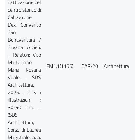
riattivazione del
centro storico di
Caltagirone.
L'ex Convento
San
Bonaventura /
Silvana Arcieri.
- Relatori: Vito
Martelliano,
FM1.1(1155)
ICAR/20
Architettura
Ca
Maria Rosaria
Vitale. - SDS
Architettura,
2026. - 1 v. :
illustrazioni ;
30x40 cm. -
(SDS
Architettura,
Corso di Laurea
Magistrale, a. a.