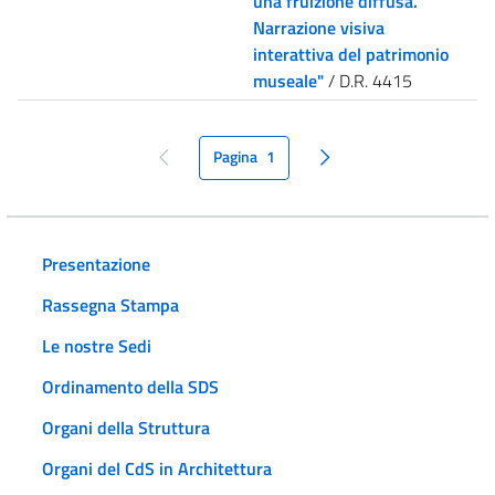
una fruizione diffusa.
Narrazione visiva
interattiva del patrimonio
museale"
/ D.R. 4415
Pagina
1
pagina precedente
pagina seguente
Presentazione
Rassegna Stampa
Le nostre Sedi
Ordinamento della SDS
Organi della Struttura
Organi del CdS in Architettura