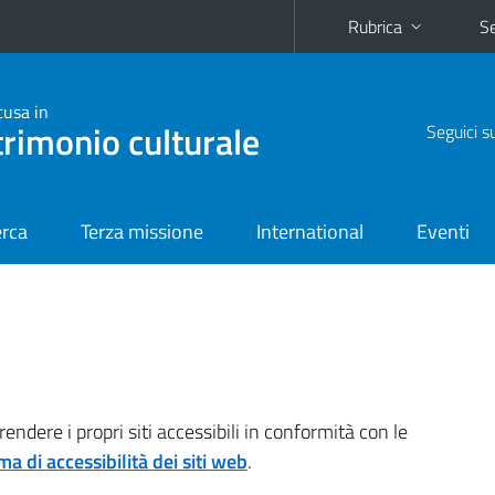
Rubrica
Se
cusa in
trimonio culturale
Seguici s
erca
Terza missione
International
Eventi
endere i propri siti accessibili in conformità con le
a di accessibilità dei siti web
.