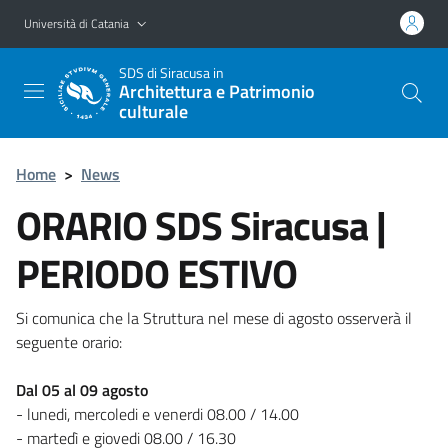
Vai al contenuto principale
Vai al menu di navigazione
Università di Catania
SDS
di Siracusa in
Architettura e Patrimonio
culturale
Home
>
News
ORARIO SDS Siracusa |
PERIODO ESTIVO
Si comunica che la Struttura nel mese di agosto osserverà il
seguente orario:
Dal 05 al 09 agosto
- lunedi, mercoledi e venerdi 08.00 / 14.00
- martedì e giovedi 08.00 / 16.30