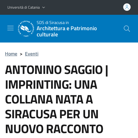
Vai al contenuto principale
Vai al menu di navigazione
Università di Catania
SDS
di Siracusa in
Architettura e Patrimonio
culturale
Home
>
Eventi
ANTONINO SAGGIO |
IMPRINTING: UNA
COLLANA NATA A
SIRACUSA PER UN
NUOVO RACCONTO