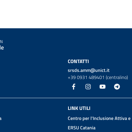
IN
le
CONTATTI
srsds.amm@unict.it
+39 0931 489401 (centralino)
Facebook
Instagram
YouTube
Teleg
LINK UTILI
a
Centro per l'Inclusione Attiva e
ERSU Catania