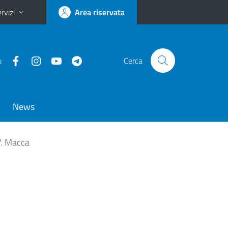
rvizi
Area riservata
u
Cerca
News
 V. Macca