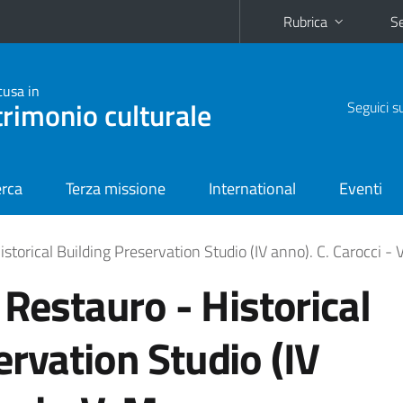
Rubrica
Se
cusa in
trimonio culturale
Seguici s
erca
Terza missione
International
Eventi
istorical Building Preservation Studio (IV anno). C. Carocci -
 Restauro - Historical
ervation Studio (IV