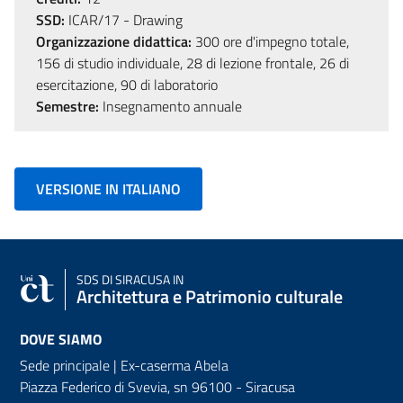
SSD:
ICAR/17 - Drawing
Organizzazione didattica:
300 ore d'impegno totale,
156 di studio individuale, 28 di lezione frontale, 26 di
esercitazione, 90 di laboratorio
Semestre:
Insegnamento annuale
VERSIONE IN ITALIANO
SDS
DI SIRACUSA IN
Architettura e Patrimonio culturale
DOVE SIAMO
Sede principale | Ex-caserma Abela
Piazza Federico di Svevia, sn
96100 - Siracusa