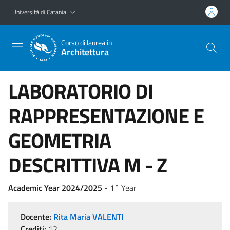
Vai al contenuto principale
Vai al menu di navigazione
Università di Catania
Corso di laurea in
Architettura
LABORATORIO DI
RAPPRESENTAZIONE E
GEOMETRIA
DESCRITTIVA M - Z
Academic Year 2024/2025
- 1° Year
Docente:
Rita Maria VALENTI
Crediti:
12