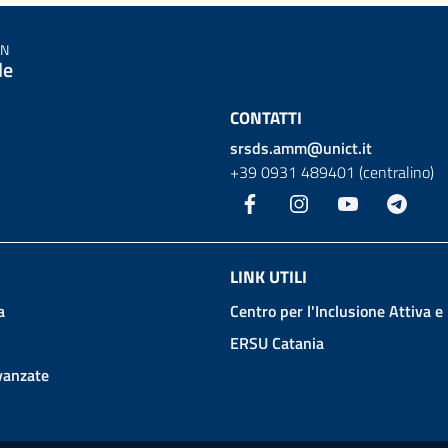
IN
le
CONTATTI
srsds.amm@unict.it
+39 0931 489401 (centralino)
Facebook
Instagram
YouTube
Teleg
LINK UTILI
a
Centro per l'Inclusione Attiva e
ERSU Catania
avanzate