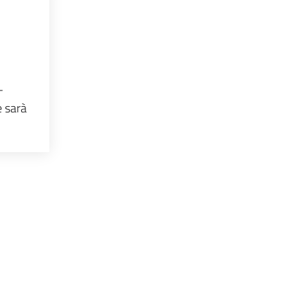
.
-
e sarà