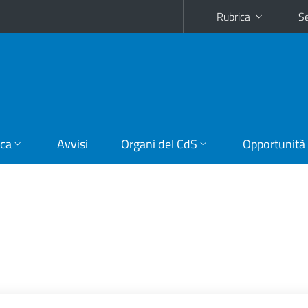
Rubrica
Se
ica
Avvisi
Organi del CdS
Opportunità